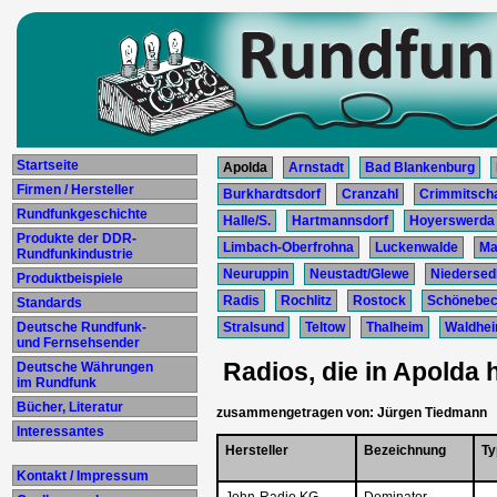
Startseite
Apolda
Arnstadt
Bad Blankenburg
Firmen / Hersteller
Burkhardtsdorf
Cranzahl
Crimmitsch
Rundfunkgeschichte
Halle/S.
Hartmannsdorf
Hoyerswerda
Produkte der DDR-
Limbach-Oberfrohna
Luckenwalde
Ma
Rundfunkindustrie
Neuruppin
Neustadt/Glewe
Niedersedl
Produktbeispiele
Radis
Rochlitz
Rostock
Schönebe
Standards
Deutsche Rundfunk-
Stralsund
Teltow
Thalheim
Waldhe
und Fernsehsender
Radios, die in Apolda 
Deutsche Währungen
im Rundfunk
Bücher, Literatur
zusammengetragen von: Jürgen Tiedmann
Interessantes
Hersteller
Bezeichnung
Ty
Kontakt / Impressum
John-Radio KG,
Dominator