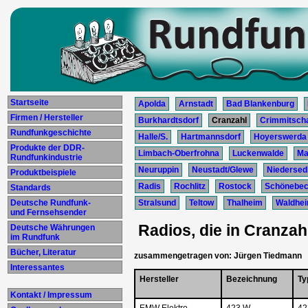
Startseite
Apolda
Arnstadt
Bad Blankenburg
Firmen / Hersteller
Burkhardtsdorf
Cranzahl
Crimmitsch
Rundfunkgeschichte
Halle/S.
Hartmannsdorf
Hoyerswerda
Produkte der DDR-
Limbach-Oberfrohna
Luckenwalde
Ma
Rundfunkindustrie
Neuruppin
Neustadt/Glewe
Niedersedl
Produktbeispiele
Radis
Rochlitz
Rostock
Schönebe
Standards
Deutsche Rundfunk-
Stralsund
Teltow
Thalheim
Waldhe
und Fernsehsender
Radios, die in Cranzah
Deutsche Währungen
im Rundfunk
Bücher, Literatur
zusammengetragen von: Jürgen Tiedmann
Interessantes
Hersteller
Bezeichnung
Ty
Kontakt / Impressum
EMW Elektro-
423 W
42