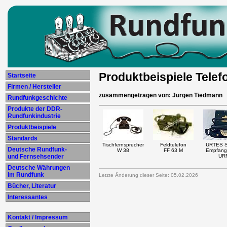
Produktbeispiele Telef
Startseite
Firmen / Hersteller
zusammengetragen von: Jürgen Tiedmann
Rundfunkgeschichte
Produkte der DDR-
Rundfunkindustrie
Produktbeispiele
Standards
Tischfernsprecher
Feldtelefon
URTES S
Deutsche Rundfunk-
W 38
FF 63 M
Empfang
und Fernsehsender
UR
Deutsche Währungen
im Rundfunk
Letzte Änderung dieser Seite: 05.02.2026
Bücher, Literatur
Interessantes
Kontakt / Impressum