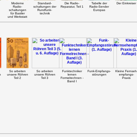
Moderne
Standard-
Die Radio-
Tabelle der
Der Einkreiser
Radio-
schaltungen der
Reparatur, Teil 1
Radio-Sender
schaltungen
Rundfunk-
Europas
für Bastler
technik
und Werkstatt
So arbeiten
So arbeiten
Funktechniker
Funk-Empfangs-
Kleine Fernseh
n
unsere Röhren
unsere Röhren
lernen
störungen
empfangs-
Teil 2
Teil 3
Formelrechnen -
Praxis
Band I