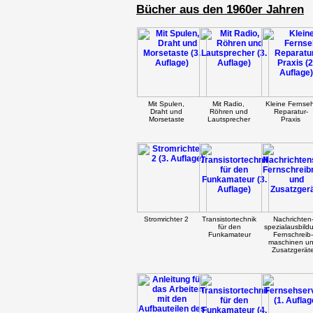
Bücher aus den 1960er Jahren
Mit Spulen,
Mit Radio,
Kleine Fernseh
Draht und
Röhren und
Reparatur-
Morsetaste
Lautsprecher
Praxis
Stromrichter 2
Transistortechnik
Nachrichten
für den
spezialausbild
Funkamateur
Fernschreib-
maschinen u
Zusatzgerät