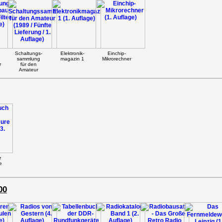
Schaltungs-
Elektronik-
Einchip-
sammlung
magazin 1
Mikrorechner
r
für den
Amateur
r
e
00