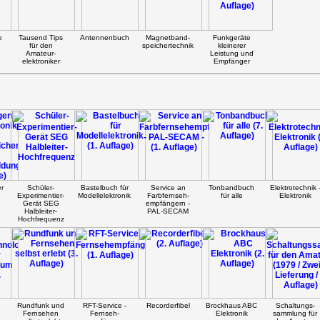
e
Tausend Tips
Antennenbuch
Magnetband-
Funkgeräte
für den
speichertechnik
kleinerer
Amateur-
Leistung und
elektroniker
Empfänger
r
Schüler-
Bastelbuch für
Service an
Tonbandbuch
Elektrotechnik 
Experimentier-
Modellelektronik
Farbfernseh-
für alle
Elektronik
Gerät SEG
empfängern -
Halbleiter-
PAL-SECAM
Hochfrequenz
Rundfunk und
RFT-Service -
Recorderfibel
Brockhaus ABC
Schaltungs-
Fernsehen
Fernseh-
Elektronik
sammlung für