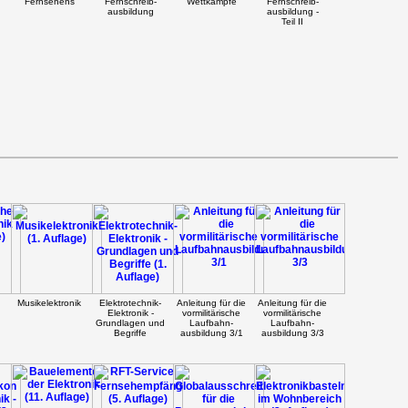
Fernsehens
Fernschreib-
Wettkämpfe
Fernschreib-
ausbildung
ausbildung -
Teil II
Musikelektronik
Elektrotechnik-
Anleitung für die
Anleitung für die
Elektronik -
vormilitärische
vormilitärische
Grundlagen und
Laufbahn-
Laufbahn-
Begriffe
ausbildung 3/1
ausbildung 3/3