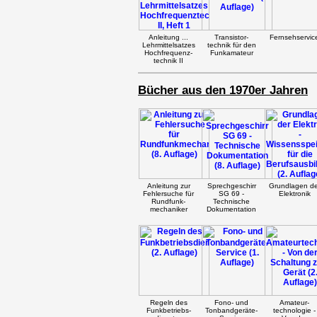
Anleitung ...
Transistor-
Fernsehservic
Lehrmittelsatzes
technik für den
Hochfrequenz-
Funkamateur
technik II
Bücher aus den 1970er Jahren
Anleitung zur
Sprechgeschirr
Grundlagen de
Fehlersuche für
SG 69 -
Elektronik
Rundfunk-
Technische
mechaniker
Dokumentation
Regeln des
Fono- und
Amateur-
Funkbetriebs-
Tonbandgeräte-
technologie -