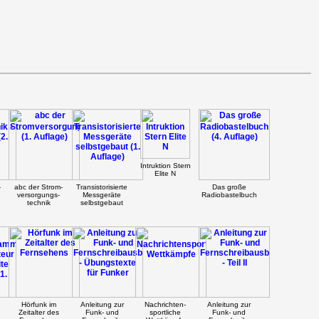
Intruktion Stern
Elite N
-
abc der Strom-
Transistorisierte
Das große
versorgungs-
Messgeräte
Radiobastelbuch
technik
selbstgebaut
Hörfunk im
Anleitung zur
Nachrichten-
Anleitung zur
Zeitalter des
Funk- und
sportliche
Funk- und