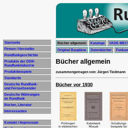
Startseite
Bücher allgemein
Kataloge
VADE-ME
Firmen / Hersteller
Original Baupläne
Datenbücher
Funkama
Rundfunkgeschichte
Bücher allgemein
Produkte der DDR-
Rundfunkindustrie
Produktbeispiele
zusammengetragen von: Jürgen Tiedmann
Standards
Bücher vor 1930
Deutsche Rundfunk-
und Fernsehsender
Deutsche Währungen
im Rundfunk
Bücher, Literatur
Interessantes
Kontakt / Impressum
Prüfungen
Kabelwerk
Schaltungs-
in elektrischen
Rheydt
beispiele für