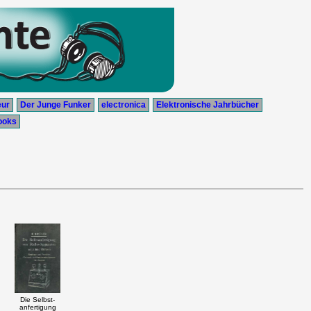
eur
Der Junge Funker
electronica
Elektronische Jahrbücher
ooks
Die Selbst-
anfertigung