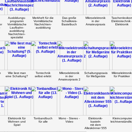
Ausbildungs-
Merkheft für die
Das große
Mikroelektronik
Taschenlexiko
programm
Vormilitärische
Schaltkreis-
in der
Elektrotechnik 
er
Vormilitärische
Nachrichten-
Bastelbuch
Amateurpraxis
Elektronik
-
Laufbahn-
ausbildung
ausbildung
Nachrichten-
spezialist
h
Wie liest man
Tontechnik
Mikroelektronik
Schaltungspraxis
Mikroelektronik
eine Schaltung?
selbst erlebt
in der
für Meßgeräte
für Praktiker
Amateurpraxis 2
Elektronik für
Tonbandbuch
Mono - Stereo -
Elektronik-
Kleincomputer
Wohnen und
für alle
Video
basteln
leichtverständli
Spiel
mit dem
Alleskönner 555