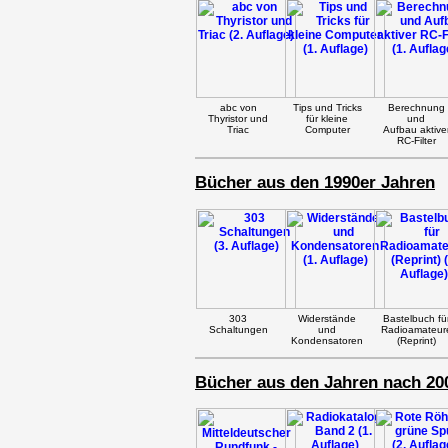
abc von
Tips und Tricks
Berechnung
Thyristor und
für kleine
und
Triac
Computer
Aufbau aktive
RC-Filter
Bücher aus den 1990er Jahren
303
Widerstände
Bastelbuch fü
Schaltungen
und
Radioamateur
Kondensatoren
(Reprint)
Bücher aus den Jahren nach 20