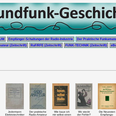
CUM
Empfänger-Schaltungen der Radio-Industrie
Der Praktische Funkamat
teur (Zeitschrift)
RuF/RFE (Zeitschrift)
FUNK-TECHNIK (Zeitschrift)
eB
Jedermann
Der praktische
Wie baue ich
Wo steckt
Die Neuesten
Elektrotechniker
Radio-Amateur
mir selbst einen
der Fehler?
Empfangs-