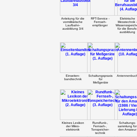
Anleitung für die
RFT-Service -
Elektrische
vormilitärische
Fernseh-
Messtechnik -
Laufbahn-
empfänger
Wissensspeich
ausbildung 3/4
für die Berufs
ausbildung
Einseiten-
Schaltungspraxis
Antennenbuc
bandtechnik
für
Meßgeräte
Kleines Lexikon
Rundfunk-,
Schaltungs-
der Mikro-
Fernseh-,
sammlung für
elektronik
Tonspeicher-
den Amateur
technik