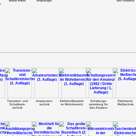
selbst erlebt
empfänger
den Amateur
m
Transistor- und
Amateurton-
Elektronikbasteln
Schaltungs-
Elektrische
Schaltkreis-
technik
im Wohnbereich
sammlung für
Meßtechnik
technik
den Amateur