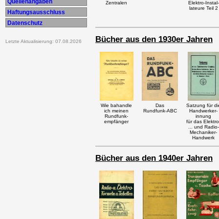
Quellenangaben
Zentralen
Elektro-Instal-
lateure Teil 2
Haftungsausschluss
Datenschutz
Bücher aus den 1930er Jahren
Letzte Aktualisierung: 07.08.2026
Wie bahandle
Das
Satzung für di
ich meinen
Rundfunk-ABC
Handwerker-
Rundfunk-
innung
empfänger
für das Elektro
... und Radio-
Mechaniker-
Handwerk
Bücher aus den 1940er Jahren