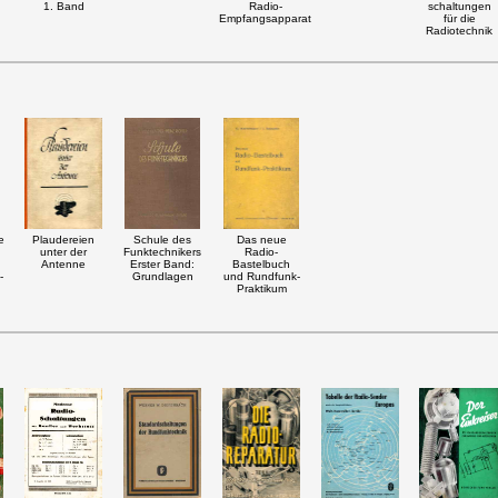
1. Band
Radio-
schaltungen
Empfangsapparat
für die
Radiotechnik
e
Plaudereien
Schule des
Das neue
unter der
Funktechnikers
Radio-
Antenne
Erster Band:
Bastelbuch
-
Grundlagen
und Rundfunk-
Praktikum