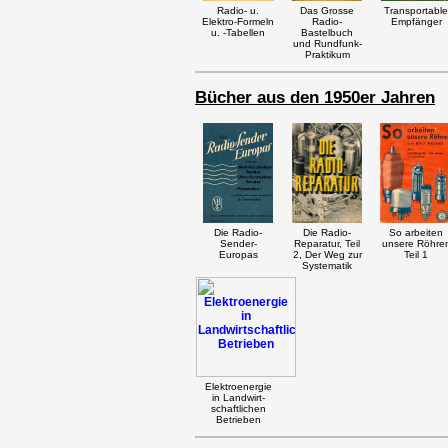
Radio- u.
Das Grosse
Transportable
Elektro-Formeln
Radio-
Empfänger
u. -Tabellen
Bastelbuch
und Rundfunk-
Praktikum
Bücher aus den 1950er Jahren
Die Radio-
Die Radio-
So arbeiten
Sender-
Reparatur, Teil
unsere Röhre
Europas
2, Der Weg zur
Teil 1
Systematik
Elektroenergie
in Landwirt-
schaftlichen
Betrieben