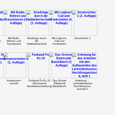
Mit Radio,
Streifzüge durch
Mit Logbuch,
Stromrichter 1
r
Röhren und
die
Call und
Transistoren
Halbleitertechnik
Funkstation
Amateurton-
Funkpult Fu-Pu 10
Das Grosse
Anleitung ...
technik
(Technische
Elektronik
Lehrmittelsatzes
Gerätebeschreibung)
Bastelbuch
Hochfrequenz-
technik II