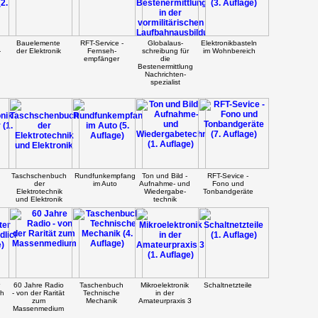
n
Bauelemente
RFT-Service -
Globalaus-
Elektronikbasteln
-
der Elektronik
Fernseh-
schreibung für
im Wohnbereich
empfänger
die
Bestenermittlung
Nachrichten-
spezialist
Taschschenbuch
Rundfunkempfang
Ton und Bild -
RFT-Sevice -
der
im Auto
Aufnahme- und
Fono und
Elektrotechnik
Wiedergabe-
Tonbandgeräte
und Elektronik
technik
60 Jahre Radio
Taschenbuch
Mikroelektronik
Schaltnetzteile
ch
- von der Rarität
Technische
in der
zum
Mechanik
Amateurpraxis 3
Massenmedium