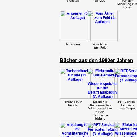
dienstes
Service
Von der
Schaltung zu
Gerät
Antennen
Vom Äther
zum Feld
Bücher aus den 1980er Jahren
Tonbandbuch
Elektronik-
RFT-Service -
für alle
Bauelemente -
Fernseh-
Wissensspeicher
empfänger
für die
Berufsaus-
bildung