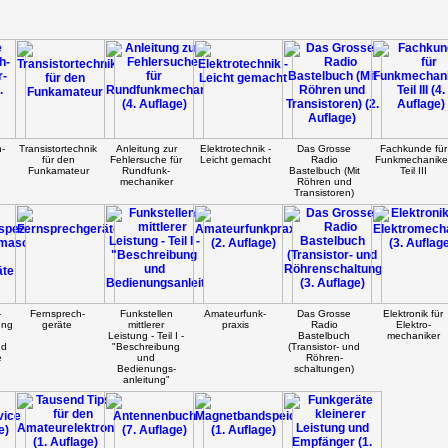
-
Transistortechnik
Anleitung zur
Elektrotechnik -
Das Grosse
Fachkunde für
für den
Fehlersuche für
Leicht gemacht
Radio
Funkmechanike
Funkamateur
Rundfunk-
Bastelbuch (Mit
Teil III
mechaniker
Röhren und
Transistoren)
-
Fernsprech-
Funkstellen
Amateurfunk-
Das Grosse
Elektronik für
ung
geräte
mittlerer
praxis
Radio
Elektro-
Leistung - Teil I -
Bastelbuch
mechaniker
nd
"Beschreibung
(Transistor- und
e
und
Röhren-
Bedienungs-
schaltungen)
anleitung"