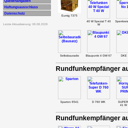
Quellenangaben
Haftungsausschluss
Datenschutz
Eumig 7375
40 W Spezial T 40
Sperrkrei
Letzte Aktualisierung: 06.08.2026
W
Selbsbauradio
Blaupunkt 4 GW 67
DKE 
Rundfunkempfänger au
Sparton 6541
D 760 WK
SUPER
41 W 
Rundfunkempfänger au