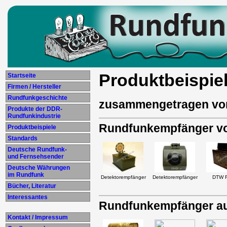
Produktbeispi
Startseite
Firmen / Hersteller
Rundfunkgeschichte
zusammengetragen vo
Produkte der DDR-
Rundfunkindustrie
Rundfunkempfänger vor
Produktbeispiele
Standards
Deutsche Rundfunk-
und Fernsehsender
Deutsche Währungen
im Rundfunk
Detektorempfänger
Detektorempfänger
DTW R
Bücher, Literatur
Interessantes
Rundfunkempfänger au
Kontakt / Impressum