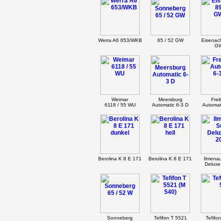
Werra A6 653/WKB
65 / 52 GW
Eisenac
G
Weimar
Meersburg
Frei
6118 / 55 WU
Automatic 6-3 D
Automat
Berolina K 8 E 171
Berolina K 8 E 171
Ilmena
Deluxe
Sonneberg
Tefifon T 5521
Tefifo