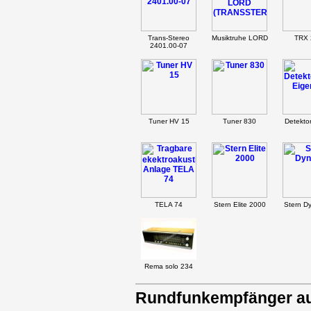
Trans-Stereo
Musiktruhe LORD
TRX 
2401.00-07
Tuner HV 15
Tuner 830
Detekto
TELA 74
Stern Elite 2000
Stern Dy
Rema solo 234
Rundfunkempfänger au