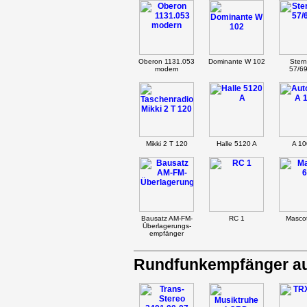
Oberon 1131.053
Dominante W 102
Ster
modern
57/69
Mikki 2 T 120
Halle 5120 A
A 10
Bausatz AM-FM-
RC 1
Masco
Überlagerungs-
empfänger
Rundfunkempfänger au