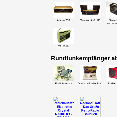
Arietta 734
Toccata 940 HiFi
Stern 
recorde
TR 2010
Rundfunkempfänger ab
Radiobausatz
Detektor-Radio Start
Radior