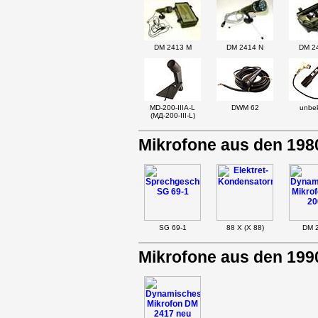
DM 2413 M
DM 2414 N
DM 2
MD-200-IIIA-L
DWM 62
unbe
(MД-200-III-L)
Mikrofone aus den 198
SG 69-1
88 X (X 88)
DM 
Mikrofone aus den 199