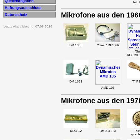
Quellenangaben
No. 
Haftungsausschluss
Mikrofone aus den 196
Datenschutz
Letzte Aktualisierung: 07.08.2026
DM 1333
"Stein" DHS 66
"St
DHS 66 -
DM 1623
TYPE
AMD 105
Mikrofone aus den 197
MDO 12
DM 2112 M
Tele
sprech