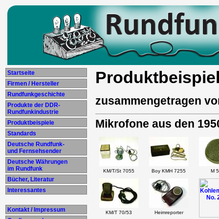
Produktbeispie
Startseite
Firmen / Hersteller
Rundfunkgeschichte
zusammengetragen vo
Produkte der DDR-
Rundfunkindustrie
Mikrofone aus den 195
Produktbeispiele
Standards
Deutsche Rundfunk-
und Fernsehsender
Deutsche Währungen
im Rundfunk
KM/T/St 7055
Boy KMH 7255
M 5
Bücher, Literatur
Interessantes
Kontakt / Impressum
KM/T 70/53
Heimreporter