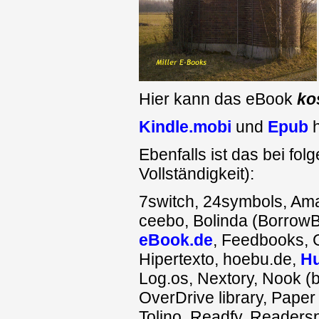
Hier kann das eBook
ko
Kindle.mobi
und
Epub
h
Ebenfalls ist das bei fo
Vollständigkeit):
7switch, 24symbols, Ama
ceebo, Bolinda (BorrowB
eBook.de
, Feedbooks, 
Hipertexto, hoebu.de,
H
Log.os, Nextory, Nook (
OverDrive library, Pape
Tolino, Readfy, Readersp