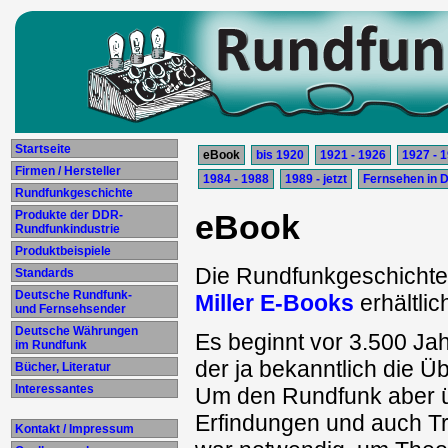
Startseite
eBook
bis 1920
1921 - 1926
1927 - 
Firmen / Hersteller
1984 - 1988
1989 - jetzt
Fernsehen in 
Rundfunkgeschichte
Produkte der DDR-
eBook
Rundfunkindustrie
Produktbeispiele
Die Rundfunkgeschichte d
Standards
Deutsche Rundfunk-
Miller E-Books
erhältlic
und Fernsehsender
Deutsche Währungen
Es beginnt vor 3.500 Ja
im Rundfunk
der ja bekanntlich die Ü
Bücher, Literatur
Interessantes
Um den Rundfunk aber üb
Erfindungen und auch T
Kontakt / Impressum