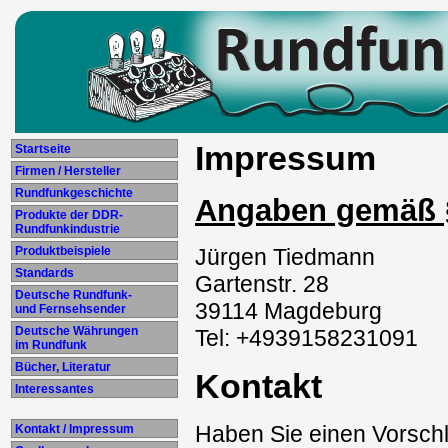
Impressum
Startseite
Firmen / Hersteller
Rundfunkgeschichte
Angaben gemäß 
Produkte der DDR-
Rundfunkindustrie
Jürgen Tiedmann
Produktbeispiele
Standards
Gartenstr. 28
Deutsche Rundfunk-
39114 Magdeburg
und Fernsehsender
Deutsche Währungen
Tel: +4939158231091
im Rundfunk
Bücher, Literatur
Kontakt
Interessantes
Haben Sie einen Vorschl
Kontakt / Impressum