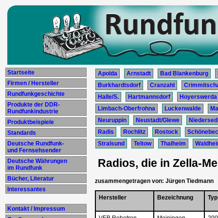
Startseite
Apolda
Arnstadt
Bad Blankenburg
Firmen / Hersteller
Burkhardtsdorf
Cranzahl
Crimmitsch
Rundfunkgeschichte
Halle/S.
Hartmannsdorf
Hoyerswerda
Produkte der DDR-
Limbach-Oberfrohna
Luckenwalde
Ma
Rundfunkindustrie
Neuruppin
Neustadt/Glewe
Niedersedl
Produktbeispiele
Radis
Rochlitz
Rostock
Schönebe
Standards
Deutsche Rundfunk-
Stralsund
Teltow
Thalheim
Waldhe
und Fernsehsender
Radios, die in Zella-Me
Deutsche Währungen
im Rundfunk
Bücher, Literatur
zusammengetragen von: Jürgen Tiedmann
Interessantes
Hersteller
Bezeichnung
Typ
Kontakt / Impressum
VEB Robotron-
Meiningen
200