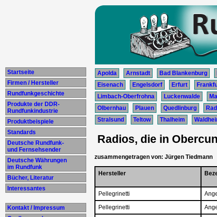
Startseite
Apolda
Arnstadt
Bad Blankenburg
Firmen / Hersteller
Eisenach
Engelsdorf
Erfurt
Frankfu
Rundfunkgeschichte
Limbach-Oberfrohna
Luckenwalde
Ma
Produkte der DDR-
Olbernhau
Plauen
Quedlinburg
Rad
Rundfunkindustrie
Stralsund
Teltow
Thalheim
Waldhe
Produktbeispiele
Standards
Radios, die in Obercun
Deutsche Rundfunk-
und Fernsehsender
zusammengetragen von: Jürgen Tiedmann
Deutsche Währungen
im Rundfunk
Hersteller
Bez
Bücher, Literatur
Interessantes
Pellegrinetti
Ange
Pellegrinetti
Ange
Kontakt / Impressum