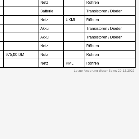
Netz
Röhren
Batterie
Transistoren / Dioden
Netz
UKML
Röhren
Akku
Transistoren / Dioden
Akku
Transistoren / Dioden
Netz
Röhren
975,00 DM
Netz
Röhren
Netz
KML
Röhren
Letzte Änderung dieser Seite: 20.12.2025