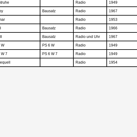
truhe
Radio
1949
by
Bausatz
Radio
1967
mar
Radio
1953
I
Bausatz
Radio
1966
II
Bausatz
Radio und Uhr
1967
6 W
PS 6 W
Radio
1949
 W 7
PS 6 W 7
Radio
1949
equell
Radio
1954