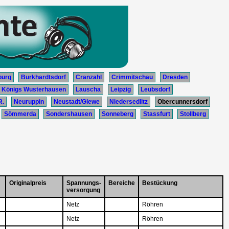
burg
Burkhardtsdorf
Cranzahl
Crimmitschau
Dresden
Königs Wusterhausen
Lauscha
Leipzig
Leubsdorf
R.
Neuruppin
Neustadt/Glewe
Niedersedlitz
Obercunnersdorf
Sömmerda
Sondershausen
Sonneberg
Stassfurt
Stollberg
Originalpreis
Spannungs-
Bereiche
Bestückung
versorgung
Netz
Röhren
Netz
Röhren