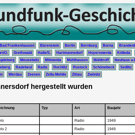
Bad Frankenhausen
Bärenstein
Berlin
Bernburg
Borna
Branden
rt/O.
Greifswald
Halle/S.
Hartmannsdorf
Hoyerswerda
Kölleda
gdeburg
Meuselwitz
Mittweida
Mühlhausen
Mühltroff
Neuhaus a.
eberg
Radebeul
Radis
Rochlitz
Rostock
Schönebeck
Sedlitz
im
Werdau
Zeesen
Zella-Mehlis
Zittau
Zwönitz
nersdorf hergestellt wurden
eichnung
Typ
Art
Baujahr
lo
Radio
1949
lo 2
Radio
1949