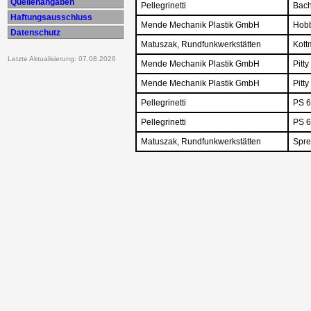
Quellenangaben
Pellegrinetti
Bach
Haftungsausschluss
Mende Mechanik Plastik GmbH
Hob
Datenschutz
Matuszak, Rundfunkwerkstätten
Kott
Letzte Aktualisierung: 07.08.2026
Mende Mechanik Plastik GmbH
Pitty 
Mende Mechanik Plastik GmbH
Pitty 
Pellegrinetti
PS 
Pellegrinetti
PS 6
Matuszak, Rundfunkwerkstätten
Spre